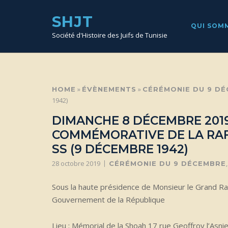
SKIP
TO
SHJT
CONTENT
QUI SOM
Société d'Histoire des Juifs de Tunisie
»
»
HOME
ÉVÈNEMENTS
CÉRÉMONIE DU 9 D
1942)
DIMANCHE 8 DÉCEMBRE 2019
COMMÉMORATIVE DE LA RAFL
SS (9 DÉCEMBRE 1942)
28 octobre 2019
CÉRÉMONIE DU 9 DÉCEMBRE
Sous la haute présidence de Monsieur le Grand R
Gouvernement de la République
Lieu : Mémorial de la Shoah 17 rue Geoffroy l’Asni