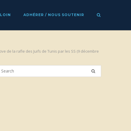
 LOIN
ADHÉRER / NOUS SOUTENIR
de la rafle des Juifs de Tunis par les SS (9 décembre