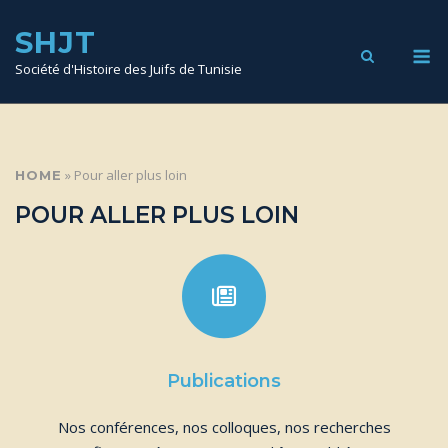
SKIP
TO
SHJT
CONTENT
M
Société d'Histoire des Juifs de Tunisie
»
Pour aller plus loin
HOME
POUR ALLER PLUS LOIN
Publications
Nos conférences, nos colloques, nos recherches