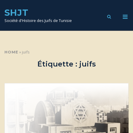
SKIP
TO
SHJT
CONTENT
M
Société d'Histoire des Juifs de Tunisie
»
juifs
HOME
Étiquette :
juifs