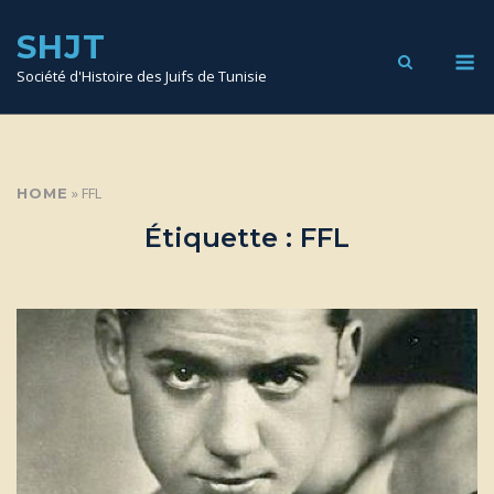
SKIP
TO
SHJT
CONTENT
M
Société d'Histoire des Juifs de Tunisie
»
FFL
HOME
Étiquette :
FFL