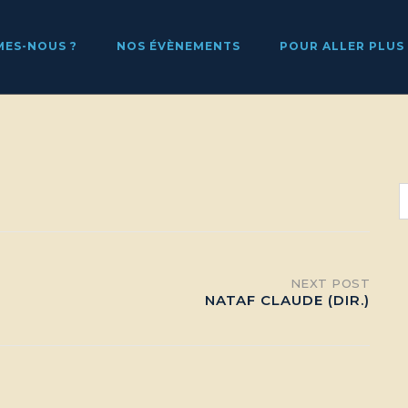
MES-NOUS ?
NOS ÉVÈNEMENTS
POUR ALLER PLUS
NEXT POST
NATAF CLAUDE (DIR.)