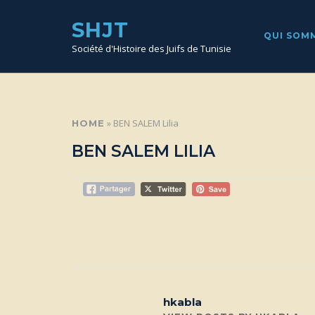
SKIP
TO
SHJT
CONTENT
QUI SOM
Société d'Histoire des Juifs de Tunisie
»
BEN SALEM Lilia
HOME
BEN SALEM LILIA
Post
navigation
hkabla